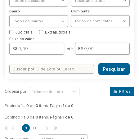
Bairro
Comitente
Judiciais
Extrajudiciais
Faixa de valor
R$
R$
até
Pesquisar
Ordenar por:
Filtros
Exibindo
1
a
0
de
0
itens. Página
1 de 0
.
Exibindo
1
a
0
de
0
itens. Página
1 de 0
.
1
0
Pular para página: