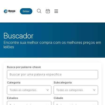
Entrar
Criar conta
Entrar
Site
Agenda
Home
Buscador
Quem Somos
Quem Somos
Encontre sua melhor compra com os melhores preços em
Eventos
Contato
leilões
Fale Conosco
Busca por categoria
Imóveis
Busca por palavra-chave
Casas
Categoria
Subcategoria
Estados
Cidade