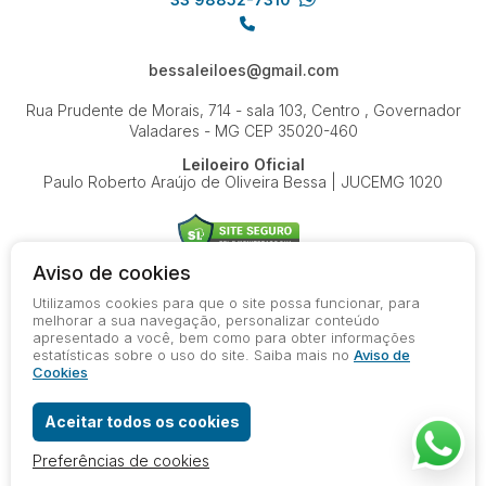
bessaleiloes@gmail.com
Rua Prudente de Morais, 714 - sala 103, Centro , Governador
Valadares - MG
CEP 35020-460
Leiloeiro Oficial
Paulo Roberto Araújo de Oliveira Bessa | JUCEMG 1020
Aviso de cookies
Utilizamos cookies para que o site possa funcionar, para
© 2026-present - Todos os direitos reservados
melhorar a sua navegação, personalizar conteúdo
apresentado a você, bem como para obter informações
Política de Privacidade
estatísticas sobre o uso do site. Saiba mais no
Aviso de
Aviso de Cookies
Cookies
Termos de Uso
Aceitar todos os cookies
Preferências de cookies