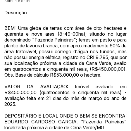
14/04/2025 18:43:11
TIAGOFELIPE
R$ 1,00
Somente online
Descrição
BEM: Uma gleba de terras com área de oito hectares e
quarenta e nove ares (8-49-00ha); situado no lugar
denominado "Fazenda Paineiras"; terras em pasto e para
plantio de lavoura branca, com aproximadamente 60% de
área tratorável, possui córrego d'água nos fundos, mas
não possui energia elétrica; registro no CRI 9.795, que por
sua localização próxima a cidade de Cana Verde, avalio
em quatrocentos e cinquenta mil reais, (R$450.000,00).
Obs. Base de cálculo R$53.000,00 o hectare.
VALOR DA AVALIAÇÃO: Imóvel avaliado em
R$450.000,00 (quatrocentos e cinquenta mil reais) -
avaliação feita em 21 dias do mês de março do ano de
2025.
DEPOSITÁRIO E LOCAL ONDE O BEM SE ENCONTRA:
EDUARDO CARDOSO GARCIA. “Fazenda Paineiras"
localizada próxima à cidade de Cana Verde/MG.