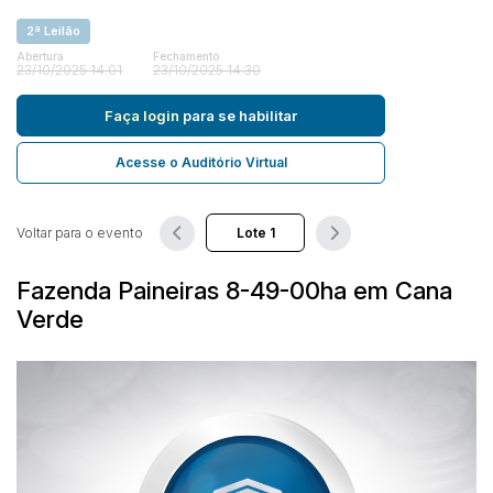
2ª Leilão
Abertura
Fechamento
Pesquisar
23/10/2025 14:01
23/10/2025 14:30
Faça login
para se habilitar
Acesse o Auditório Virtual
Voltar para o evento
Fazenda Paineiras 8-49-00ha em Cana
Verde