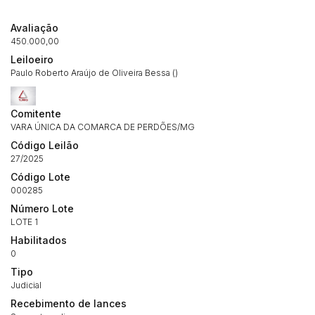
Avaliação
450.000,00
Leiloeiro
Paulo Roberto Araújo de Oliveira Bessa ()
Comitente
VARA ÚNICA DA COMARCA DE PERDÕES/MG
Código Leilão
27/2025
Código Lote
000285
Número Lote
Habilite-se para efetuar lances ou
Histórico de Propostas
propostas
LOTE 1
Envie sua Proposta
Habilitados
(Art. 895, CPC)
Data
Usuário
Valor
0
Tipo
14/04/2025 18:43:11
TIAGOFELIPE
R$ 1,00
Judicial
Clique aqui para fazer login
14/04/2025 18:43:11
TIAGOFELIPE
R$ 1,00
Recebimento de lances