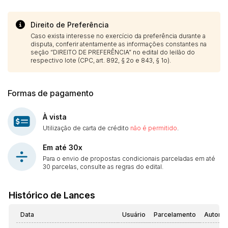
Direito de Preferência
Caso exista interesse no exercício da preferência durante a
disputa, conferir atentamente as informações constantes na
seção “DIREITO DE PREFERÊNCIA” no edital do leilão do
respectivo lote (CPC, art. 892, § 2o e 843, § 1o).
Formas de pagamento
À vista
Utilização de carta de crédito
não é permitido
.
Em até 30x
Para o envio de propostas condicionais parceladas em até
30 parcelas, consulte as regras do edital.
Histórico de Lances
Data
Usuário
Parcelamento
Automá