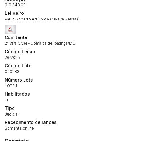
919.048,00
Leiloeiro
Paulo Roberto Araújo de Oliveira Bessa ()
Comitente
2ª Vara Cível - Comarca de Ipatinga/MG
Código Leilão
26/2025
Código Lote
000283
Número Lote
LOTE 1
Habilitados
11
Tipo
Habilite-se para efetuar lances ou
Histórico de Propostas
propostas
Judicial
Envie sua Proposta
Recebimento de lances
(Art. 895, CPC)
Data
Usuário
Valor
Somente online
14/04/2025 18:43:11
TIAGOFELIPE
R$ 1,00