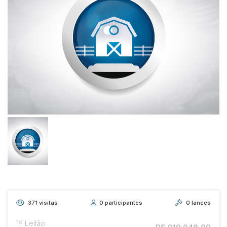
371
visitas
0
participantes
0
lances
1º Leilão