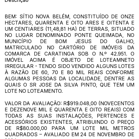
Descrição
Clique aqui para fazer login
14/04/2025 18:43:11
TIAGOFELIPE
R$ 1,00
14/04/2025 18:43:11
TIAGOFELIPE
R$ 1,00
BEM: SÍTIO NOVA BELÉM, CONSTITUÍDO DE ONZE
HECTARES, QUARENTA E OITO ARES E OITENTA E
UM CENTIARES (11,48,81 HA) DE TERRAS, SITUADO
NO LUGAR DENOMINADO PONTE QUEIMADA, NO
MUNICÍPIO DE BOM JESUS DO GALHO,
MATRICULADO NO CARTÓRIO DE IMÓVEIS DA
COMARCA DE CARATINGA SOB O N.º 42.951. O
IMÓVEL ACIMA É OBJETO DE LOTEAMNETO
IRREGULAR - TENDO SIDO VENDIDO ALGUNS LOTES
À RAZÃO DE 60, 70 E 80 MIL REAIS CONFORME
ALGUMAS PESSOAS DA LOCALIDADE, DENTRE AS
QUAIS O SR JOSE DA SILVA PINTO, QUE TEM UM
LOTE NO LOTEAMENTO.
VALOR DA AVALIAÇÃO: R$919.048,00 (NOVECENTOS
E DEZENOVE MIL E QUARENTA E OITO REAIS) COM
TODAS AS SUAS INSTALAÇÕES, PERTENCES E
ACESSÓRIOS EXISTENTES, ATRIBUINDO O PREÇO
DE R$80.000,00 PARA UM LOTE MIL METROS
QUADRADOS – AVALIADO EM 24 DE NOVEMBRO DE