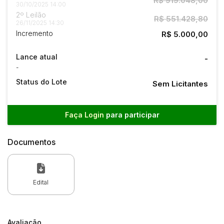
R$ 919.048,00
30/10/2025 14:00
2º Leilão
R$ 551.428,80
26/11/2025 14:30
Incremento
R$ 5.000,00
Lance atual
-
-
Status do Lote
Sem Licitantes
Faça Login
para participar
Documentos
Edital
Avaliação