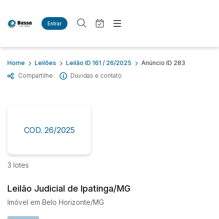
Entrar
Criar conta
Entrar
Site
Busca por palavra-chave
Home
Leilões
Leilão ID 161 / 26/2025
Anúncio ID 283
Agenda
Home
Compartilhe
Dúvidas e contato
Quem Somos
Quem Somos
Categoria
Subcategoria
Eventos
Contato
Fale Conosco
Busca por categoria
Estados
Cidade
COD. 26/2025
Imóveis
Casas
Bairro
Comitente
3 lotes
Leilão Judicial de Ipatinga/MG
Judiciais
Extrajudiciais
Faixa de valor
Imóvel em Belo Horizonte/MG
R$
R$
até