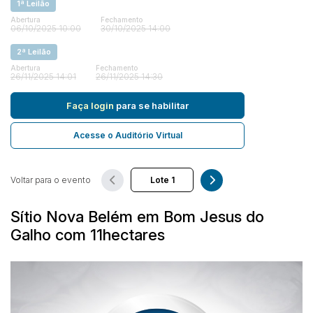
1ª Leilão
Abertura
Fechamento
06/10/2025 10:00
30/10/2025 14:00
Pesquisar
2ª Leilão
Abertura
Fechamento
26/11/2025 14:01
26/11/2025 14:30
Faça login
para se habilitar
Acesse o Auditório Virtual
Voltar para o evento
Sítio Nova Belém em Bom Jesus do
Galho com 11hectares