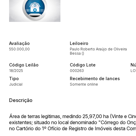
Habilite-se para efetu
Avaliação
Leiloeiro
550.000,00
Paulo Roberto Araújo de Oliveira
Bessa ()
Código Leilão
Código Lote
Nú
18/2025
000263
LO
Tipo
Recebimento de lances
Envie sua Proposta
Judicial
Somente online
Descrição
Área de terras legitimas, medindo 25,97,00 ha (Vinte e Cin
existentes; situado no local denominado "Córrego do Onç
no Cartório do 1º Ofício de Registro de Imóveis desta Co