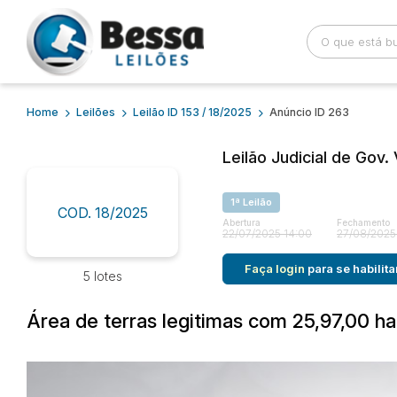
Home
Leilões
Leilão ID 153 / 18/2025
Anúncio ID 263
Busca por palavra-chave
Categoria
Leilão Judicial de Gov
Bairro
Comitente
1ª Leilão
COD. 18/2025
Abertura
Fechamento
22/07/2025 14:00
27/08/2025
Faça login
para se habilita
5 lotes
Área de terras legitimas com 25,97,00 h