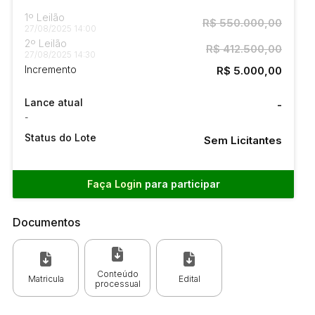
1º Leilão
R$ 550.000,00
27/08/2025 14:00
2º Leilão
R$ 412.500,00
27/08/2025 14:30
Incremento
R$ 5.000,00
Lance atual
-
-
Status do Lote
Sem Licitantes
Faça Login
para participar
Documentos
Conteúdo
Matricula
Edital
processual