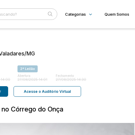
Categorias
Quem Somos
Imóveis
Home
Subcategoria
Esta
Casas
Eventos
. Valadares/MG
Fale Conosco
Faixa
2ª Leilão
Judiciais
Extrajudiciais
R$
Abertura
Fechamento
 14:00
27/08/2025 14:01
27/08/2025 14:30
r
Acesse o Auditório Virtual
a no Córrego do Onça