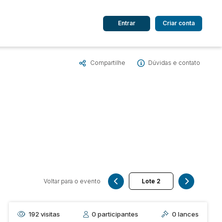
Entrar
Criar conta
Compartilhe
Dúvidas e contato
dos
Cidade
 de valor
até
R$
Pesquisar
Voltar para o evento
192
visitas
0
participantes
0
lances