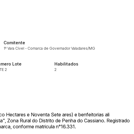
ar lances ou propostas
Comitente
1ª Vara Cível - Comarca de Governador Valadares/MG
mero Lote
Habilitados
TE 2
2
Histórico de Propostas
(Art. 895,
Data
Usuário
Clique aqui para fazer login
14/04/2025 18:43:11
TIAGOFELIPE
14/04/2025 18:43:11
TIAGOFELIPE
14/04/2025 18:43:11
TIAGOFELIPE
co Hectares e Noventa Sete ares) e benfeitorias ali
a", Zona Rural do Distrito de Penha do Cassiano. Registrado
marca, conforme matricula n°16.331.