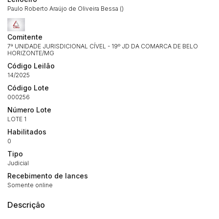
Paulo Roberto Araújo de Oliveira Bessa ()
Comitente
7ª UNIDADE JURISDICIONAL CÍVEL - 19º JD DA COMARCA DE BELO
HORIZONTE/MG
Código Leilão
14/2025
Código Lote
000256
Número Lote
LOTE 1
Habilite-se para efetuar lances ou
Histórico de Propostas
propostas
Habilitados
Envie sua Proposta
0
(Art. 895, CPC)
Data
Usuário
Valor
Tipo
Judicial
14/04/2025 18:43:11
TIAGOFELIPE
R$ 1,00
Recebimento de lances
Clique aqui para fazer login
14/04/2025 18:43:11
TIAGOFELIPE
R$ 1,00
Somente online
14/04/2025 18:43:11
TIAGOFELIPE
R$ 1,00
Descrição