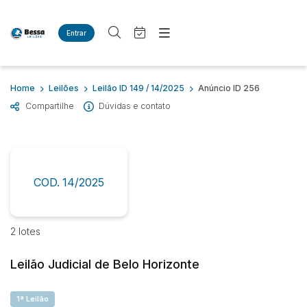
Entrar
Criar conta
Entrar
Site
Busca por palavra-chave
Home
Leilões
Leilão ID 149 / 14/2025
Anúncio ID 256
Agenda
Home
Compartilhe
Dúvidas e contato
Quem Somos
Quem Somos
Categoria
Subcategoria
Eventos
Contato
Fale Conosco
Busca por categoria
Estados
Cidade
COD. 14/2025
Imóveis
Casas
Bairro
Comitente
2 lotes
Leilão Judicial de Belo Horizonte
Judiciais
Extrajudiciais
Faixa de valor
1ª Leilão
R$
R$
até