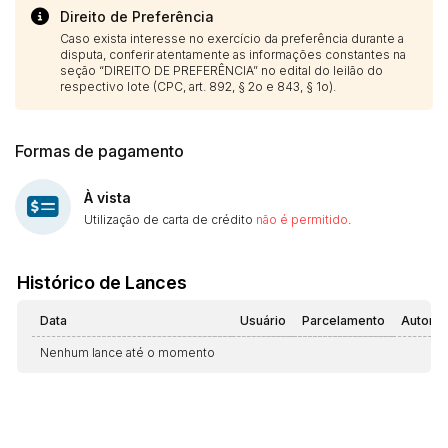
Direito de Preferência
Caso exista interesse no exercício da preferência durante a
disputa, conferir atentamente as informações constantes na
seção “DIREITO DE PREFERÊNCIA” no edital do leilão do
respectivo lote (CPC, art. 892, § 2o e 843, § 1o).
Formas de pagamento
À vista
Utilização de carta de crédito
não é permitido
.
Histórico de Lances
Data
Usuário
Parcelamento
Automá
Nenhum lance até o momento