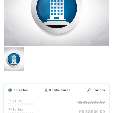
86
visitas
0
participantes
0
lances
1º Leilão
R$ 165.000,00
27/08/2025 14:00
2º Leilão
R$ 82.500,00