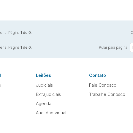
tens. Página
1 de 0
.
O
tens. Página
1 de 0
.
Pular para página:
l
Leilões
Contato
s
Judiciais
Fale Conosco
Extrajudiciais
Trabalhe Conosco
Agenda
Auditório virtual