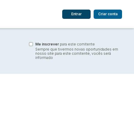
Entrar
Criar conta
dos
Cidade
Me inscrever
para este comitente
Sempre que tivermos novas oportunidades em
nosso site para este comitente, vocês será
informado
 de valor
até
R$
Pesquisar