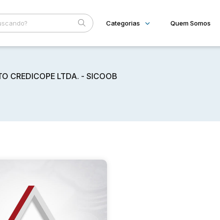
Categorias
Quem Somos
Imóveis
Home
Subcategoria
Esta
Casas
O CREDICOPE LTDA. - SICOOB
Eventos
Lote
Fale Conosco
Faixa
Judiciais
Extrajudiciais
R$