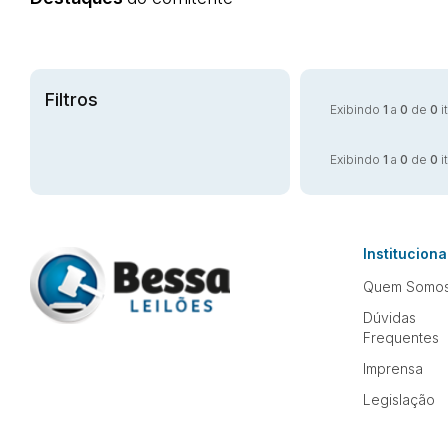
Filtros
Exibindo
1
a
0
de
0
i
Exibindo
1
a
0
de
0
i
Instituciona
Quem Somo
Dúvidas
Frequentes
Imprensa
Legislação