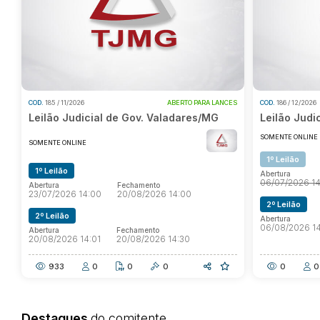
COD.
185 / 11/2026
ABERTO PARA LANCES
COD.
186 / 12/2026
Leilão Judicial de Gov. Valadares/MG
Leilão Judi
SOMENTE ONLINE
SOMENTE ONLINE
1º Leilão
1º Leilão
Abertura
06/07/2026 1
Abertura
Fechamento
23/07/2026 14:00
20/08/2026 14:00
2º Leilão
2º Leilão
Abertura
06/08/2026 14
Abertura
Fechamento
20/08/2026 14:01
20/08/2026 14:30
933
0
0
0
0
0
Destaques
do comitente